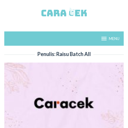
Loncat
ke
konten
MENU
Penulis:
Raisu Batch All