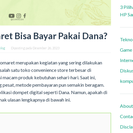
3 Pili
HP Sa
ret Bisa Bayar Pakai Dana?
Tekno
Blog
Diposting pada
Desember 26, 2023
Game
Intern
domaret merupakan kegiatan yang sering dilakukan
salah satu toko convenience store terbesar di
Diskus
 macam produk kebutuhan sehari-hari. Saat ini,
kompu
g pesat, metode pembayaran pun semakin beragam.
ikasi dompet digital seperti Dana. Namun, apakah di
ak ulasan lengkapnya di bawah ini.
About
Conta
Discl