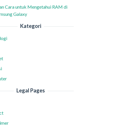
han Cara untuk Mengetahui RAM di
msung Galaxy
Kategori
logi
et
i
ter
Legal Pages
ct
aimer