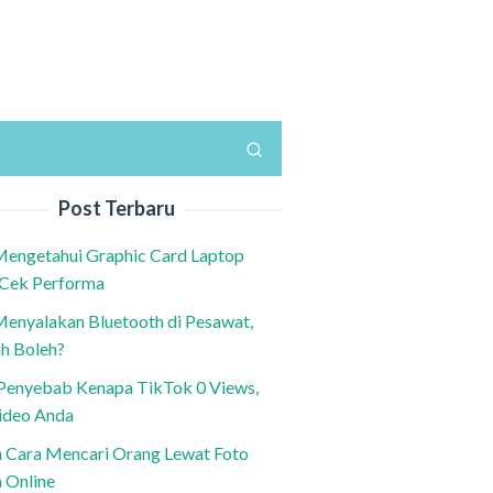
Post Terbaru
Mengetahui Graphic Card Laptop
 Cek Performa
Menyalakan Bluetooth di Pesawat,
h Boleh?
h Penyebab Kenapa TikTok 0 Views,
ideo Anda
n Cara Mencari Orang Lewat Foto
a Online