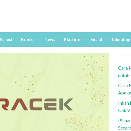
iskusi
Konten
News
Platform
Social
Teknologi
Cara 
untuk
Cara 
Apaka
Inila
Cek V
Piliha
Secar