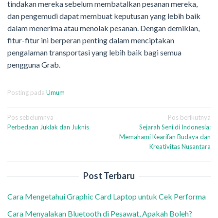
tindakan mereka sebelum membatalkan pesanan mereka,
dan pengemudi dapat membuat keputusan yang lebih baik
dalam menerima atau menolak pesanan. Dengan demikian,
fitur-fitur ini berperan penting dalam menciptakan
pengalaman transportasi yang lebih baik bagi semua
pengguna Grab.
Posting pada
Umum
Navigasi
Pos sebelumnya
Pos berikutnya
Perbedaan Juklak dan Juknis
Sejarah Seni di Indonesia:
pos
Memahami Kearifan Budaya dan
Kreativitas Nusantara
Post Terbaru
Cara Mengetahui Graphic Card Laptop untuk Cek Performa
Cara Menyalakan Bluetooth di Pesawat, Apakah Boleh?