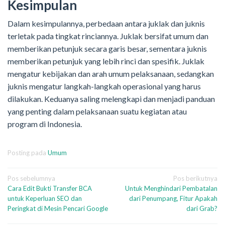
Kesimpulan
Dalam kesimpulannya, perbedaan antara juklak dan juknis
terletak pada tingkat rinciannya. Juklak bersifat umum dan
memberikan petunjuk secara garis besar, sementara juknis
memberikan petunjuk yang lebih rinci dan spesifik. Juklak
mengatur kebijakan dan arah umum pelaksanaan, sedangkan
juknis mengatur langkah-langkah operasional yang harus
dilakukan. Keduanya saling melengkapi dan menjadi panduan
yang penting dalam pelaksanaan suatu kegiatan atau
program di Indonesia.
Posting pada
Umum
Navigasi
Pos sebelumnya
Pos berikutnya
Cara Edit Bukti Transfer BCA
Untuk Menghindari Pembatalan
pos
untuk Keperluan SEO dan
dari Penumpang, Fitur Apakah
Peringkat di Mesin Pencari Google
dari Grab?