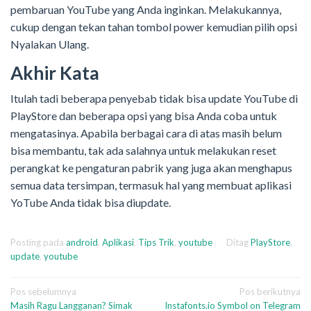
pembaruan YouTube yang Anda inginkan. Melakukannya,
cukup dengan tekan tahan tombol power kemudian pilih opsi
Nyalakan Ulang.
Akhir Kata
Itulah tadi beberapa penyebab tidak bisa update YouTube di
PlayStore dan beberapa opsi yang bisa Anda coba untuk
mengatasinya. Apabila berbagai cara di atas masih belum
bisa membantu, tak ada salahnya untuk melakukan reset
perangkat ke pengaturan pabrik yang juga akan menghapus
semua data tersimpan, termasuk hal yang membuat aplikasi
YoTube Anda tidak bisa diupdate.
Posting pada
android
,
Aplikasi
,
Tips Trik
,
youtube
Ditag
PlayStore
,
update
,
youtube
Navigasi
Pos sebelumnya
Pos berikutnya
Masih Ragu Langganan? Simak
Instafonts.io Symbol on Telegram