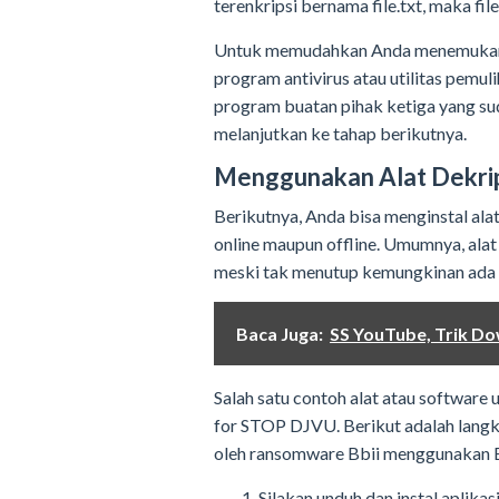
terenkripsi bernama file.txt, maka fi
Untuk memudahkan Anda menemukan 
program antivirus atau utilitas pemul
program buatan pihak ketiga yang su
melanjutkan ke tahap berikutnya.
Menggunakan Alat Dekri
Berikutnya, Anda bisa menginstal ala
online maupun offline. Umumnya, alat 
meski tak menutup kemungkinan ada ve
Baca Juga:
SS YouTube, Trik D
Salah satu contoh alat atau software
for STOP DJVU. Berikut adalah langka
oleh ransomware Bbii menggunakan 
Silakan unduh dan instal aplik