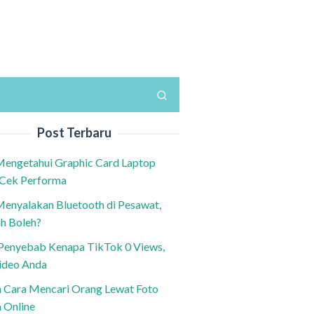
Post Terbaru
Mengetahui Graphic Card Laptop
 Cek Performa
Menyalakan Bluetooth di Pesawat,
h Boleh?
h Penyebab Kenapa TikTok 0 Views,
ideo Anda
n Cara Mencari Orang Lewat Foto
a Online