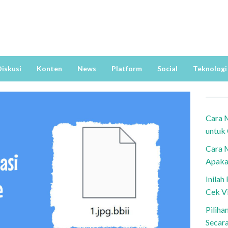
iskusi
Konten
News
Platform
Social
Teknologi
Cara 
untuk
Cara 
Apaka
Inila
Cek V
Piliha
Secar