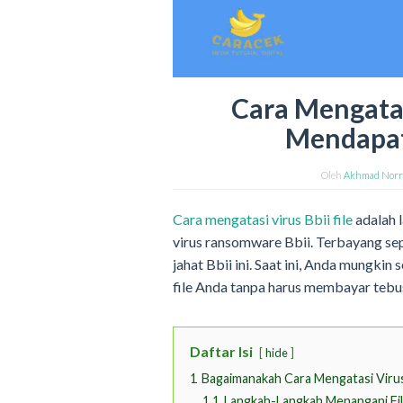
Cara Mengatas
Mendapat
Oleh
Akhmad Norr
Cara mengatasi virus Bbii file
adalah l
virus ransomware Bbii. Terbayang sep
jahat Bbii ini. Saat ini, Anda mungki
file Anda tanpa harus membayar tebu
Daftar Isi
hide
1
Bagaimanakah Cara Mengatasi Virus 
1.1
Langkah-Langkah Menangani File