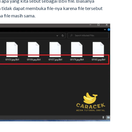
apa yang kita sebut sebagai Bbii file. Biasanya
a tidak dapat membuka file-nya karena file tersebut
a file masih sama.