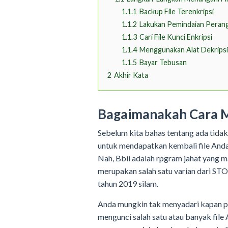
1.1.1
Backup File Terenkripsi
1.1.2
Lakukan Pemindaian Peran
1.1.3
Cari File Kunci Enkripsi
1.1.4
Menggunakan Alat Dekripsi
1.1.5
Bayar Tebusan
2
Akhir Kata
Bagaimanakah Cara Me
Sebelum kita bahas tentang ada tidak
untuk mendapatkan kembali file Anda, 
Nah, Bbii adalah rpgram jahat yang 
merupakan salah satu varian dari ST
tahun 2019 silam.
Anda mungkin tak menyadari kapan pr
mengunci salah satu atau banyak file 