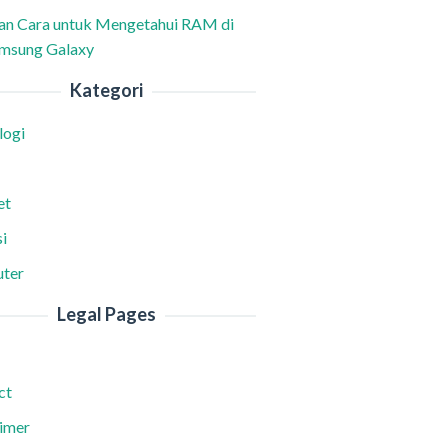
han Cara untuk Mengetahui RAM di
msung Galaxy
Kategori
logi
et
i
ter
Legal Pages
ct
aimer