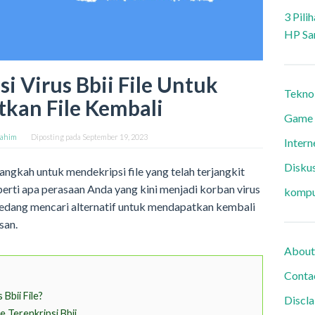
3 Pili
HP Sa
i Virus Bbii File Untuk
Tekno
kan File Kembali
Game
ahim
Diposting pada
September 19, 2023
Intern
Diskus
angkah untuk mendekripsi file yang telah terjangkit
erti apa perasaan Anda yang kini menjadi korban virus
kompu
n sedang mencari alternatif untuk mendapatkan kembali
san.
About
Conta
Bbii File?
Discl
 Terenkripsi Bbii