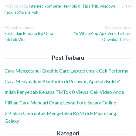
Posting pada
internet
,
komputer
,
teknologi
,
Tips Trik
,
windows
Ditag
hack
,
software
,
wifi
Navigasi
Pos sebelumnya
Pos berikutnya
Fakta dan Biodata Biji Onta
Yo WhatsApp Apk Versi Terbaru
pos
TikTok Viral
Download Disini
Post Terbaru
Cara Mengetahui Graphic Card Laptop untuk Cek Performa
Cara Menyalakan Bluetooth di Pesawat, Apakah Boleh?
Inilah Penyebab Kenapa TikTok 0 Views, Cek Video Anda
Pilihan Cara Mencari Orang Lewat Foto Secara Online
3 Pilihan Cara untuk Mengetahui RAM di HP Samsung
Galaxy
Kategori