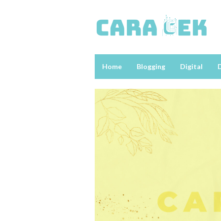
Loncat
ke
konten
Home
Blogging
Digital
D