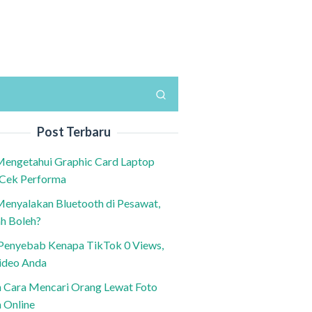
Post Terbaru
Mengetahui Graphic Card Laptop
 Cek Performa
Menyalakan Bluetooth di Pesawat,
h Boleh?
h Penyebab Kenapa TikTok 0 Views,
ideo Anda
n Cara Mencari Orang Lewat Foto
a Online