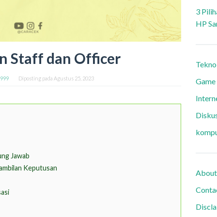
3 Pili
HP Sa
 Staff dan Officer
Tekno
9999
Diposting pada
Agustus 25, 2023
Game
Intern
Diskus
kompu
ung Jawab
mbilan Keputusan
About
Conta
asi
Discl