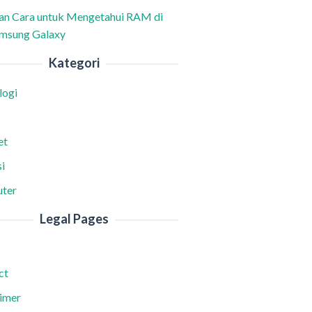
han Cara untuk Mengetahui RAM di
msung Galaxy
Kategori
logi
et
i
ter
Legal Pages
ct
aimer