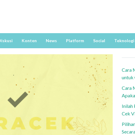
iskusi
Konten
News
Platform
Social
Teknologi
Cara 
untuk
Cara 
Apaka
Inila
Cek V
Piliha
Secar