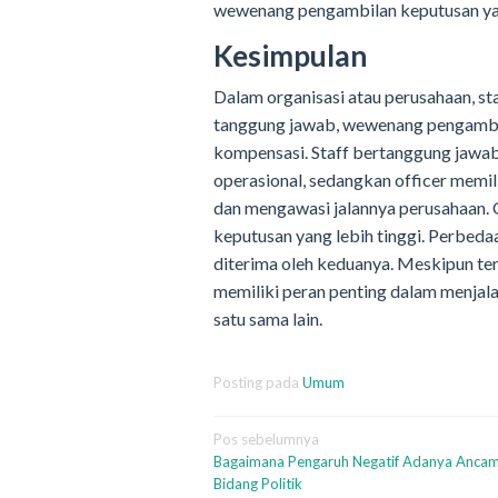
wewenang pengambilan keputusan yan
Kesimpulan
Dalam organisasi atau perusahaan, st
tanggung jawab, wewenang pengambilan
kompensasi. Staff bertanggung jawab
operasional, sedangkan officer memi
dan mengawasi jalannya perusahaan.
keputusan yang lebih tinggi. Perbedaa
diterima oleh keduanya. Meskipun ter
memiliki peran penting dalam menjal
satu sama lain.
Posting pada
Umum
Navigasi
Pos sebelumnya
Bagaimana Pengaruh Negatif Adanya Ancam
pos
Bidang Politik