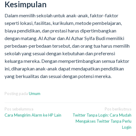
Kesimpulan
Dalam memilih sekolah untuk anak-anak, faktor-faktor
seperti lokasi, fasilitas, kurikulum, metode pembelajaran,
biaya pendidikan, dan prestasi harus dipertimbangkan
dengan matang. Al Azhar dan Al Azhar Syifa Budi memiliki
perbedaan-perbedaan tersebut, dan orang tua harus memilih
sekolah yang sesuai dengan kebutuhan dan preferensi
keluarga mereka. Dengan mempertimbangkan semua faktor
ini, diharapkan anak-anak dapat mendapatkan pendidikan
yang berkualitas dan sesuai dengan potensi mereka.
Posting pada
Umum
Navigasi
Pos sebelumnya
Pos berikutnya
Cara Mengirim Alarm ke HP Lain
Twitter Tanpa Login: Cara Mudah
pos
Mengakses Twitter Tanpa Perlu
Login