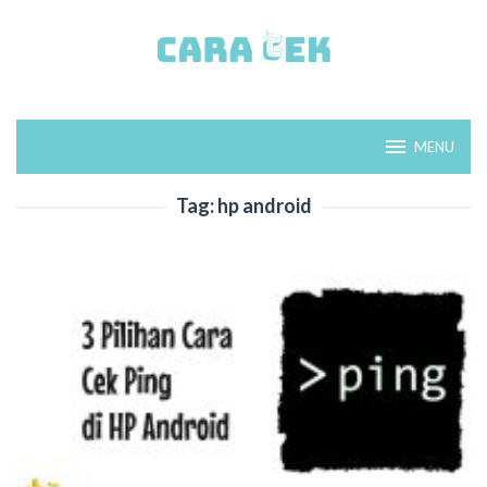
Loncat
ke
konten
MENU
Tag:
hp android