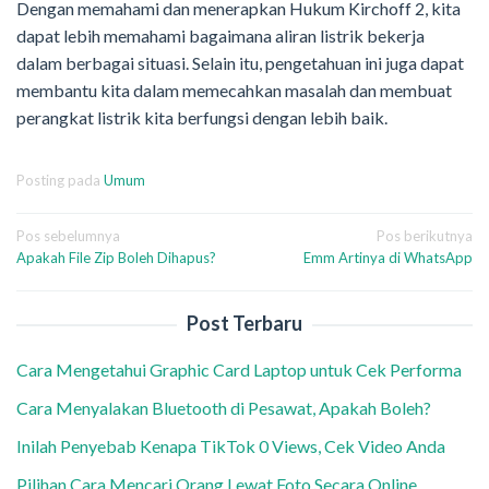
Dengan memahami dan menerapkan Hukum Kirchoff 2, kita
dapat lebih memahami bagaimana aliran listrik bekerja
dalam berbagai situasi. Selain itu, pengetahuan ini juga dapat
membantu kita dalam memecahkan masalah dan membuat
perangkat listrik kita berfungsi dengan lebih baik.
Posting pada
Umum
Navigasi
Pos sebelumnya
Pos berikutnya
Apakah File Zip Boleh Dihapus?
Emm Artinya di WhatsApp
pos
Post Terbaru
Cara Mengetahui Graphic Card Laptop untuk Cek Performa
Cara Menyalakan Bluetooth di Pesawat, Apakah Boleh?
Inilah Penyebab Kenapa TikTok 0 Views, Cek Video Anda
Pilihan Cara Mencari Orang Lewat Foto Secara Online