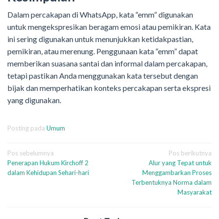
Dalam percakapan di WhatsApp, kata “emm” digunakan
untuk mengekspresikan beragam emosi atau pemikiran. Kata
ini sering digunakan untuk menunjukkan ketidakpastian,
pemikiran, atau merenung. Penggunaan kata “emm” dapat
memberikan suasana santai dan informal dalam percakapan,
tetapi pastikan Anda menggunakan kata tersebut dengan
bijak dan memperhatikan konteks percakapan serta ekspresi
yang digunakan.
Posting pada
Umum
Navigasi
Pos sebelumnya
Pos berikutnya
Penerapan Hukum Kirchoff 2
Alur yang Tepat untuk
pos
dalam Kehidupan Sehari-hari
Menggambarkan Proses
Terbentuknya Norma dalam
Masyarakat