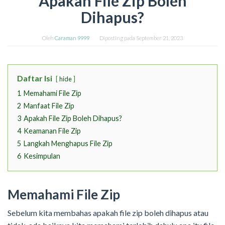
Apakah File Zip Boleh
Dihapus?
Oleh
Caraman 9999
Diposting pada
September 21, 2023
Daftar Isi
hide
1
Memahami File Zip
2
Manfaat File Zip
3
Apakah File Zip Boleh Dihapus?
4
Keamanan File Zip
5
Langkah Menghapus File Zip
6
Kesimpulan
Memahami File Zip
Sebelum kita membahas apakah file zip boleh dihapus atau