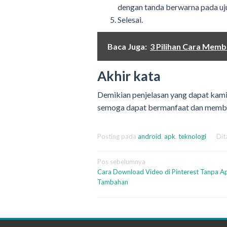
dengan tanda berwarna pada uju
Selesai.
Baca Juga:
3 Pilihan Cara Mem
Akhir kata
Demikian penjelasan yang dapat kami 
semoga dapat bermanfaat dan memb
Posting pada
android
,
apk
,
teknologi
Dit
Navigasi
Pos sebelumnya
Cara Download Video di Pinterest Tanpa Ap
pos
Tambahan