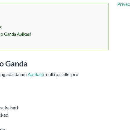
Privac
ro
ro Ganda Aplikasi
Pro Ganda
yang ada dalam
Aplikasi
multi parallel pro
suka hati
ocked
ode