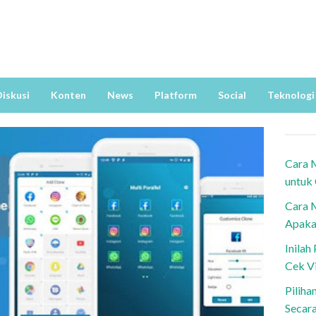
iskusi
Konten
News
Platform
Social
Teknologi
Cara 
untuk
Cara 
Apaka
Inila
Cek V
Piliha
Secar