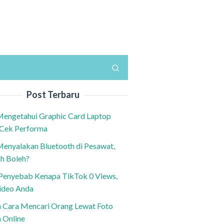
Post Terbaru
Mengetahui Graphic Card Laptop
 Cek Performa
Menyalakan Bluetooth di Pesawat,
h Boleh?
h Penyebab Kenapa TikTok 0 Views,
ideo Anda
n Cara Mencari Orang Lewat Foto
a Online