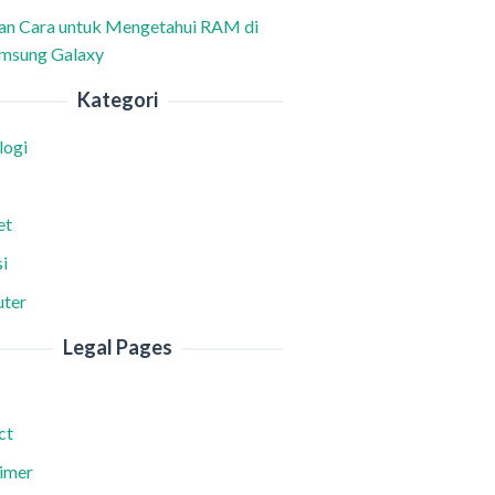
han Cara untuk Mengetahui RAM di
msung Galaxy
Kategori
logi
et
i
ter
Legal Pages
ct
aimer