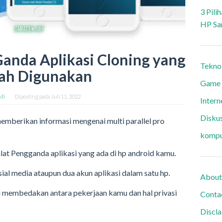
3 Pili
HP Sa
 Ganda Aplikasi Cloning yang
Tekno
h Digunakan
Game
di
Diposting pada
Juli 11, 2022
Intern
Diskus
emberikan informasi mengenai multi parallel pro
kompu
alat Pengganda aplikasi yang ada di hp android kamu.
ial media ataupun dua akun aplikasi dalam satu hp.
About
u membedakan antara pekerjaan kamu dan hal privasi
Conta
Discl