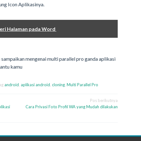
ng Icon Aplikasinya.
beri Halaman pada Word
sampaikan mengenai multi parallel pro ganda aplikasi
antu kamu
ag
android
,
aplikasi android
,
cloning
,
Multi Parallel Pro
Pos berikutnya
likasi
Cara Privasi Foto Profil WA yang Mudah dilakukan