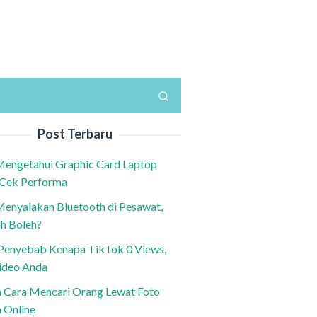
Post Terbaru
Mengetahui Graphic Card Laptop
 Cek Performa
Menyalakan Bluetooth di Pesawat,
h Boleh?
h Penyebab Kenapa TikTok 0 Views,
ideo Anda
n Cara Mencari Orang Lewat Foto
a Online