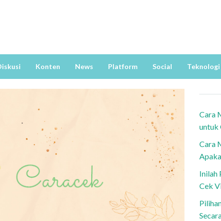
iskusi
Konten
News
Platform
Social
Teknologi
Cara 
untuk
Cara 
Apaka
Inila
Cek V
Piliha
Secar