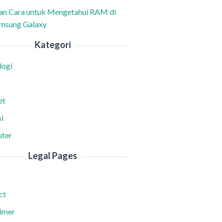
han Cara untuk Mengetahui RAM di
msung Galaxy
Kategori
logi
et
i
ter
Legal Pages
ct
aimer