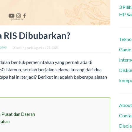
3 Pili
HP Sa
 RIS Dibubarkan?
Tekno
9999
Diposting pada
Agustus 25, 2023
Game
Intern
adalah bentuk pemerintahan yang pernah ada di
0. Namun, setelah berjalan selama kurang dari dua
Diskus
pa hal ini terjadi? Berikut ini adalah beberapa alasan
kompu
About
h Pusat dan Daerah
Conta
ntahan
Discl