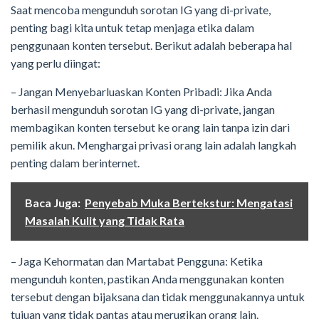
Saat mencoba mengunduh sorotan IG yang di-private,
penting bagi kita untuk tetap menjaga etika dalam
penggunaan konten tersebut. Berikut adalah beberapa hal
yang perlu diingat:
– Jangan Menyebarluaskan Konten Pribadi: Jika Anda
berhasil mengunduh sorotan IG yang di-private, jangan
membagikan konten tersebut ke orang lain tanpa izin dari
pemilik akun. Menghargai privasi orang lain adalah langkah
penting dalam berinternet.
Baca Juga:
Penyebab Muka Bertekstur: Mengatasi
Masalah Kulit yang Tidak Rata
– Jaga Kehormatan dan Martabat Pengguna: Ketika
mengunduh konten, pastikan Anda menggunakan konten
tersebut dengan bijaksana dan tidak menggunakannya untuk
tujuan yang tidak pantas atau merugikan orang lain.