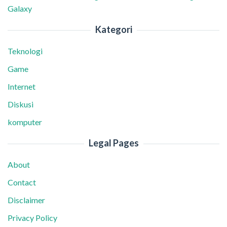
Galaxy
Kategori
Teknologi
Game
Internet
Diskusi
komputer
Legal Pages
About
Contact
Disclaimer
Privacy Policy