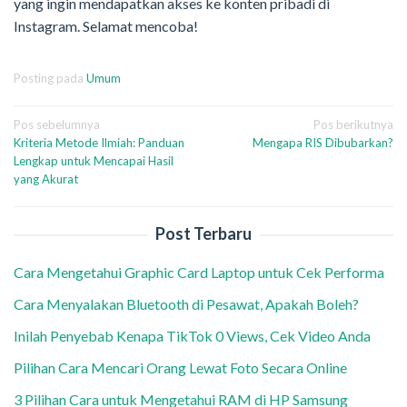
yang ingin mendapatkan akses ke konten pribadi di
Instagram. Selamat mencoba!
Posting pada
Umum
Navigasi
Pos sebelumnya
Pos berikutnya
Kriteria Metode Ilmiah: Panduan
Mengapa RIS Dibubarkan?
pos
Lengkap untuk Mencapai Hasil
yang Akurat
Post Terbaru
Cara Mengetahui Graphic Card Laptop untuk Cek Performa
Cara Menyalakan Bluetooth di Pesawat, Apakah Boleh?
Inilah Penyebab Kenapa TikTok 0 Views, Cek Video Anda
Pilihan Cara Mencari Orang Lewat Foto Secara Online
3 Pilihan Cara untuk Mengetahui RAM di HP Samsung