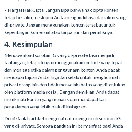
– Hargai Hak Cipta: Jangan lupa bahwa hak cipta konten
tetap berlaku, meskipun Anda mengunduhnya dari akun yang
di-private. Jangan menggunakan konten tersebut untuk
kepentingan komersial atau tanpa izin dari pemiliknya.
4. Kesimpulan
Mendownload sorotan IG yang di-private bisa menjadi
tantangan, tetapi dengan menggunakan metode yang tepat
dan menjaga etika dalam penggunaan konten, Anda dapat
mencapai tujuan Anda. Ingatlah selalu untuk menghormati
privasi orang lain dan tidak menyalahi batas yang ditentukan
oleh platform media sosial. Dengan demikian, Anda dapat
menikmati konten yang menarik dan mendapatkan
pengalaman yang lebih baik di Instagram.
Demikianlah artikel mengenai cara mengunduh sorotan IG
yang di-private. Semoga panduan ini bermanfaat bagi Anda