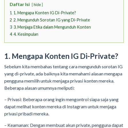
Daftar Isi
hide
1
1. Mengapa Konten IG Di-Private?
2
2. Mengunduh Sorotan IG yang Di-Private
3
3. Menjaga Etika dalam Mengunduh Konten
4
4. Kesimpulan
1. Mengapa Konten IG Di-Private?
Sebelum kita membahas tentang cara mengunduh sorotan IG
yang di-private, ada baiknya kita memahami alasan mengapa
pengguna memilih untuk menjaga privasi konten mereka.
Beberapa alasan umumnya meliputi:
– Privasi: Beberapa orang ingin mengontrol siapa saja yang
dapat melihat konten mereka di Instagram untuk menjaga
privasi pribadi mereka.
– Keamanan: Dengan membuat akun private, pengguna dapat