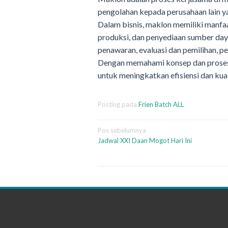
pengolahan kepada perusahaan lain ya
Dalam bisnis, maklon memiliki manfaat 
produksi, dan penyediaan sumber day
penawaran, evaluasi dan pemilihan, p
Dengan memahami konsep dan proses
untuk meningkatkan efisiensi dan kua
Posting pada
Frien Batch ALL
Navigasi
Pos sebelumnya
Jadwal XXI Daan Mogot Hari Ini
pos