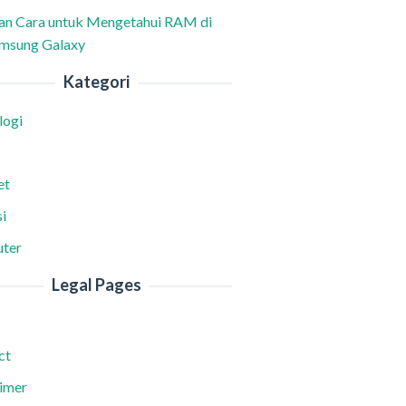
han Cara untuk Mengetahui RAM di
msung Galaxy
Kategori
logi
et
i
ter
Legal Pages
ct
aimer