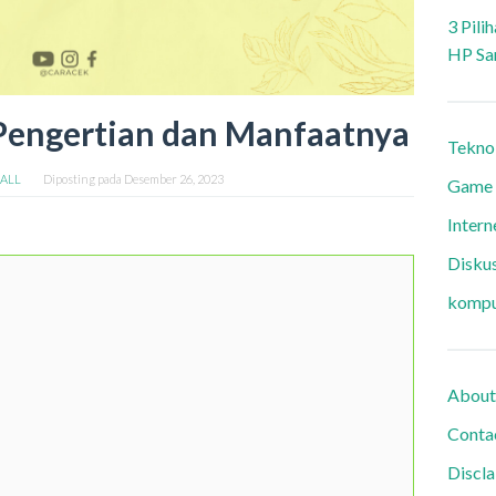
3 Pili
HP Sa
Pengertian dan Manfaatnya
Tekno
 ALL
Diposting pada
Desember 26, 2023
Game
Intern
Diskus
kompu
About
Conta
Discl