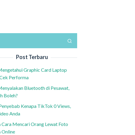
Post Terbaru
Mengetahui Graphic Card Laptop
 Cek Performa
Menyalakan Bluetooth di Pesawat,
h Boleh?
h Penyebab Kenapa TikTok 0 Views,
ideo Anda
n Cara Mencari Orang Lewat Foto
a Online