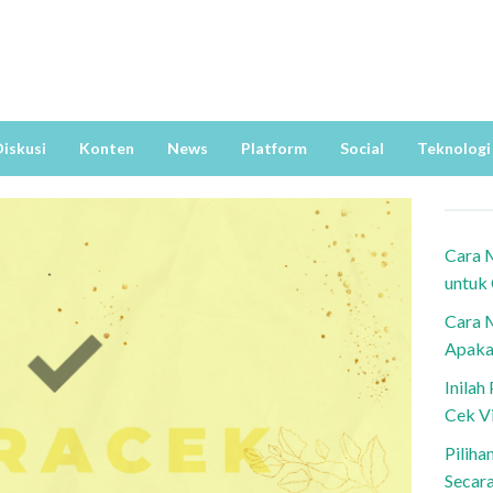
iskusi
Konten
News
Platform
Social
Teknologi
Cara 
untuk
Cara 
Apaka
Inila
Cek V
Piliha
Secar