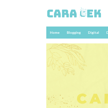
Loncat
ke
konten
Home
Blogging
Digital
D