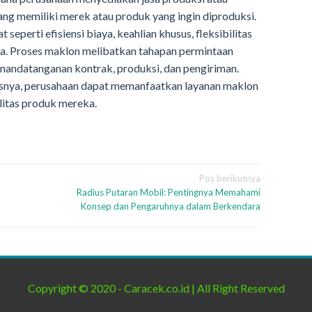
ng memiliki merek atau produk yang ingin diproduksi.
seperti efisiensi biaya, keahlian khusus, fleksibilitas
a. Proses maklon melibatkan tahapan permintaan
enandatanganan kontrak, produksi, dan pengiriman.
nya, perusahaan dapat memanfaatkan layanan maklon
litas produk mereka.
Pos berikutnya
Radius Putaran Mobil: Pentingnya Memahami
Konsep dan Pengaruhnya dalam Berkendara
Copyright © 2020 - Caracek.co.id | All Right Reserved