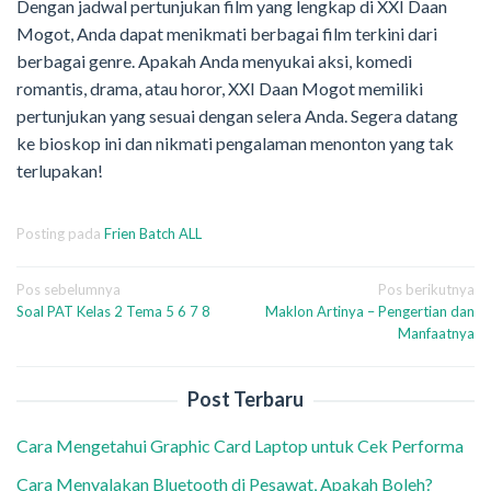
Dengan jadwal pertunjukan film yang lengkap di XXI Daan
Mogot, Anda dapat menikmati berbagai film terkini dari
berbagai genre. Apakah Anda menyukai aksi, komedi
romantis, drama, atau horor, XXI Daan Mogot memiliki
pertunjukan yang sesuai dengan selera Anda. Segera datang
ke bioskop ini dan nikmati pengalaman menonton yang tak
terlupakan!
Posting pada
Frien Batch ALL
Navigasi
Pos sebelumnya
Pos berikutnya
Soal PAT Kelas 2 Tema 5 6 7 8
Maklon Artinya – Pengertian dan
pos
Manfaatnya
Post Terbaru
Cara Mengetahui Graphic Card Laptop untuk Cek Performa
Cara Menyalakan Bluetooth di Pesawat, Apakah Boleh?