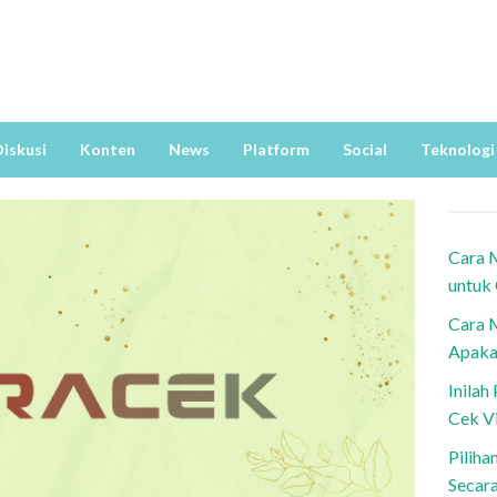
iskusi
Konten
News
Platform
Social
Teknologi
Cara 
untuk
Cara 
Apaka
Inila
Cek V
Piliha
Secar