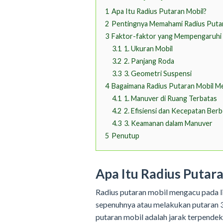
1
Apa Itu Radius Putaran Mobil?
2
Pentingnya Memahami Radius Puta
3
Faktor-faktor yang Mempengaruhi 
3.1
1. Ukuran Mobil
3.2
2. Panjang Roda
3.3
3. Geometri Suspensi
4
Bagaimana Radius Putaran Mobil 
4.1
1. Manuver di Ruang Terbatas
4.2
2. Efisiensi dan Kecepatan Ber
4.3
3. Keamanan dalam Manuver
5
Penutup
Apa Itu Radius Putar
Radius putaran mobil mengacu pada l
sepenuhnya atau melakukan putaran 36
putaran mobil adalah jarak terpende