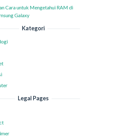
han Cara untuk Mengetahui RAM di
msung Galaxy
Kategori
logi
et
i
ter
Legal Pages
ct
aimer