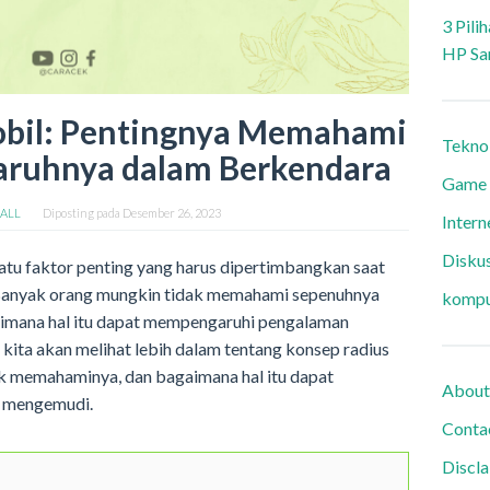
3 Pili
HP Sa
obil: Pentingnya Memahami
Tekno
aruhnya dalam Berkendara
Game
 ALL
Diposting pada
Desember 26, 2023
Intern
Diskus
satu faktor penting yang harus dipertimbangkan saat
 Banyak orang mungkin tidak memahami sepenuhnya
kompu
gaimana hal itu dapat mempengaruhi pengalaman
 kita akan melihat lebih dalam tentang konsep radius
k memahaminya, dan bagaimana hal itu dapat
About
 mengemudi.
Conta
Discl