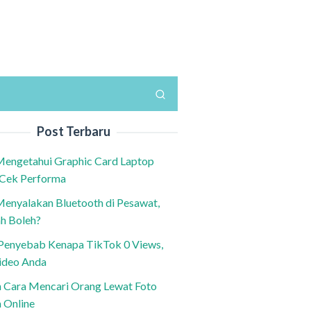
Post Terbaru
Mengetahui Graphic Card Laptop
 Cek Performa
Menyalakan Bluetooth di Pesawat,
h Boleh?
h Penyebab Kenapa TikTok 0 Views,
ideo Anda
n Cara Mencari Orang Lewat Foto
a Online