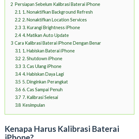
2
Persiapan Sebelum Kalibrasi Baterai iPhone
2.1
1. Nonaktifkan Background Refresh
2.2
2. Nonaktifkan Location Services
2.3
3. Kurangi Brightness iPhone
2.4
4. Matikan Auto Update
3
Cara Kalibrasi Baterai iPhone Dengan Benar
3.1
1. Habiskan Baterai iPhone
3.2
2. Shutdown iPhone
3.3
3. Cas Ulang iPhone
3.4
4. Habiskan Daya Lagi
3.5
5. Dinginkan Perangkat
3.6
6. Cas Sampai Penuh
3.7
7. Kalibrasi Selesai
3.8
Kesimpulan
Kenapa Harus Kalibrasi Baterai
iPhone?