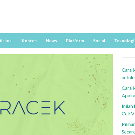
iskusi
Konten
News
Platform
Social
Teknologi
Cara 
untuk
Cara 
Apaka
Inila
Cek V
Piliha
Secar