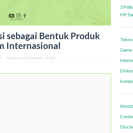
3 Pili
HP Sa
si sebagai Bentuk Produk
Tekno
 Internasional
Game
9
Diposting pada
September 19, 2023
Intern
Diskus
kompu
About
Conta
Discl