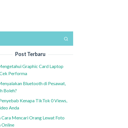
Post Terbaru
Mengetahui Graphic Card Laptop
 Cek Performa
Menyalakan Bluetooth di Pesawat,
h Boleh?
h Penyebab Kenapa TikTok 0 Views,
ideo Anda
n Cara Mencari Orang Lewat Foto
a Online