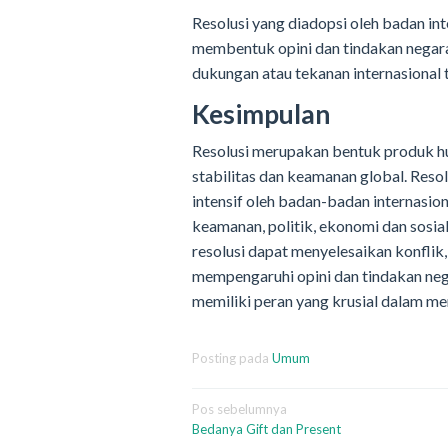
Resolusi yang diadopsi oleh badan in
membentuk opini dan tindakan negar
dukungan atau tekanan internasional t
Kesimpulan
Resolusi merupakan bentuk produk h
stabilitas dan keamanan global. Resol
intensif oleh badan-badan internasiona
keamanan, politik, ekonomi dan sosial
resolusi dapat menyelesaikan konfli
mempengaruhi opini dan tindakan neg
memiliki peran yang krusial dalam me
Posting pada
Umum
Navigasi
Pos sebelumnya
Bedanya Gift dan Present
pos