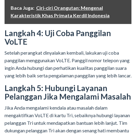
Baca Juga:
Ciri-ciri Orangutan: Mengenal
Karakteristik Khas Primata Kerdil Indonesia
Langkah 4: Uji Coba Panggilan
VoLTE
Setelah perangkat dinyalakan kembali, lakukan uji coba
panggilan menggunakan VoLTE. Panggil nomor telepon yang
ingin Anda hubungi dan perhatikan kualitas panggilan suara
yang lebih baik serta pengalaman panggilan yang lebih lancar.
Langkah 5: Hubungi Layanan
Pelanggan Jika Mengalami Masalah
Jika Anda mengalami kendala atau masalah dalam
mengaktifkan VoLTE di kartu Tri, sebaiknya hubungi layanan
pelanggan Tri untuk mendapatkan bantuan lebih lanjut. Tim
dukungan pelanggan Tri akan dengan senang hati membantu