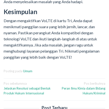
Anda menyelesaikan masalah yang Anda hadapi.
Kesimpulan
Dengan mengaktifkan VoLTE di kartu Tri, Anda dapat
menikmati panggilan suara yang lebih jernih, lancar, dan
nyaman. Pastikan perangkat Anda kompatibel dengan
teknologi VoLTE dan ikuti langkah-langkah di atas untuk
mengaktifkannya. Jika ada masalah, jangan ragu untuk
menghubungi layanan pelanggan Tri. Nikmati pengalaman
panggilan yang lebih baik dengan VoLTE!
Posting pada
Umum
Navigasi
Pos sebelumnya
Pos berikutnya
Jelaskan Resolusi sebagai Bentuk
Peran Ilmu Kimia dalam Bidang
pos
Produk Hukum Internasional
Hukum/Kriminal
Post Terbaru