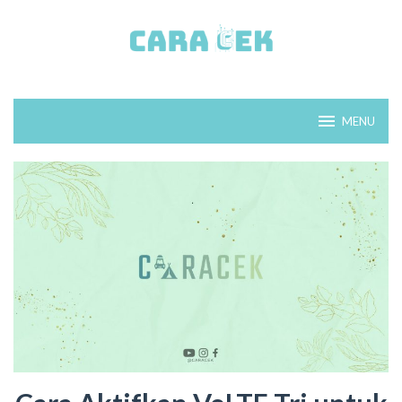
Loncat
ke
konten
MENU