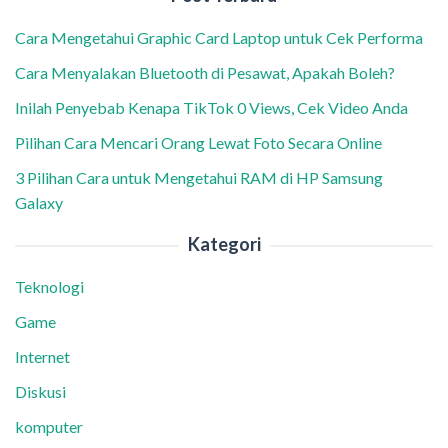
Cara Mengetahui Graphic Card Laptop untuk Cek Performa
Cara Menyalakan Bluetooth di Pesawat, Apakah Boleh?
Inilah Penyebab Kenapa TikTok 0 Views, Cek Video Anda
Pilihan Cara Mencari Orang Lewat Foto Secara Online
3 Pilihan Cara untuk Mengetahui RAM di HP Samsung
Galaxy
Kategori
Teknologi
Game
Internet
Diskusi
komputer