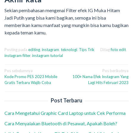
Sekian pembahasan mengenai Filter efek IG Muka Hitam
Jadi Putih yang bisa kami bagikan, semoga ini bisa
memberikan kamu manfaat yang mungkin bisa kamu bagikan
kepada teman kamu.
Posting pada
editing
,
instagram
,
teknologi
,
Tips Trik
Ditag
foto edit
,
instagram filter
,
instagram tutorial
Navigasi
Pos sebelumnya
Pos berikutnya
Kode Promo PES 2023 Mobile
100+ Nama Efek Instagram Yang
pos
Gratis Terbaru Wajib Coba
Lagi Hits Februari 2023
Post Terbaru
Cara Mengetahui Graphic Card Laptop untuk Cek Performa
Cara Menyalakan Bluetooth di Pesawat, Apakah Boleh?