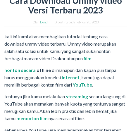
Cara Download Ummy video
Versi Terbaru 2023
Oleh
Dendi
Diposting pada
Februari 8, 2023
kali ini kami akan membagikan tutorial tentang cara
download ummy video terbaru. Ummy video merupakan
salah satu solusi untuk kamu yang sangat suka nonton
berbagai macam video Drakor ataupun
film
.
nonton secara
offline
di manapun dan kapan pun tanpa
harus menggunakan koneksi
internet
, kamu juga dapat
memilih berbagai konten film dari
YouTube
.
tentunya jika kamu melakukan
streaming
secara langsung di
YouTube akan memakan banyak kuota yang tentunya sangat
merugikan kamu. Akan lebih praktis dan lebih hemat jika
kamu
menonton film
nya secara offline.
sebenarnya YouTube juga menyederhanakan fitur tersebut