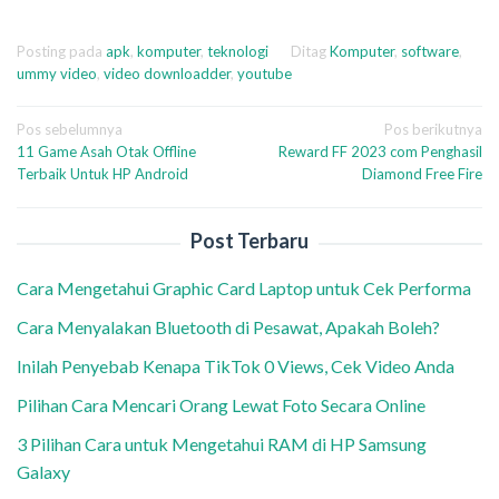
Posting pada
apk
,
komputer
,
teknologi
Ditag
Komputer
,
software
,
ummy video
,
video downloadder
,
youtube
Navigasi
Pos sebelumnya
Pos berikutnya
11 Game Asah Otak Offline
Reward FF 2023 com Penghasil
pos
Terbaik Untuk HP Android
Diamond Free Fire
Post Terbaru
Cara Mengetahui Graphic Card Laptop untuk Cek Performa
Cara Menyalakan Bluetooth di Pesawat, Apakah Boleh?
Inilah Penyebab Kenapa TikTok 0 Views, Cek Video Anda
Pilihan Cara Mencari Orang Lewat Foto Secara Online
3 Pilihan Cara untuk Mengetahui RAM di HP Samsung
Galaxy