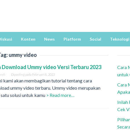
iskusi
Konten
News
Platform
Social
Teknologi
Tag:
ummy video
 Download Ummy video Versi Terbaru 2023
Cara 
untuk
endi
Diposting pada
Februari 8, 2023
ini kami akan membagikan tutorial tentang cara
Cara 
load ummy video terbaru. Ummy video merupakan
Apaka
 satu solusi untuk kamu
> Read more…
Inila
Cek V
Piliha
Secar