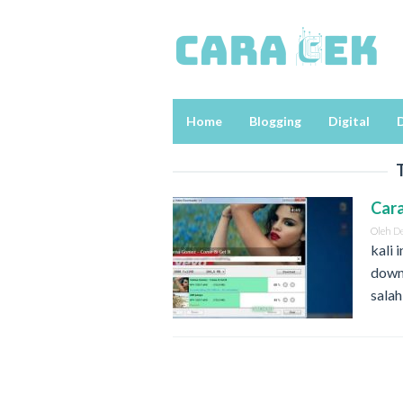
Loncat
ke
konten
Home
Blogging
Digital
D
Cara
Oleh
D
kali 
down
salah