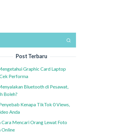
Post Terbaru
Mengetahui Graphic Card Laptop
 Cek Performa
Menyalakan Bluetooth di Pesawat,
h Boleh?
h Penyebab Kenapa TikTok 0 Views,
ideo Anda
n Cara Mencari Orang Lewat Foto
a Online