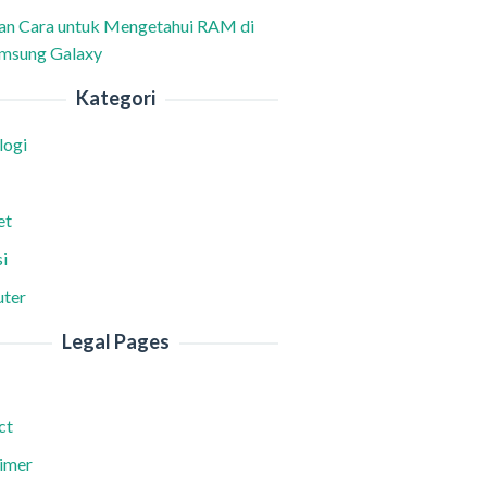
han Cara untuk Mengetahui RAM di
msung Galaxy
Kategori
logi
et
i
ter
Legal Pages
ct
aimer