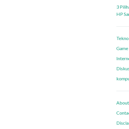
3 Pili
HP Sa
Tekno
Game
Intern
Diskus
kompu
About
Conta
Discl