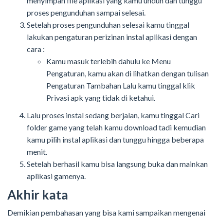
menyimpan file aplikasi yang kamu unduh dan tunggu
proses pengunduhan sampai selesai.
Setelah proses pengunduhan selesai kamu tinggal
lakukan pengaturan perizinan instal aplikasi dengan
cara :
Kamu masuk terlebih dahulu ke Menu
Pengaturan, kamu akan di lihatkan dengan tulisan
Pengaturan Tambahan Lalu kamu tinggal klik
Privasi apk yang tidak di ketahui.
Lalu proses instal sedang berjalan, kamu tinggal Cari
folder game yang telah kamu download tadi kemudian
kamu pilih instal aplikasi dan tunggu hingga beberapa
menit.
Setelah berhasil kamu bisa langsung buka dan mainkan
aplikasi gamenya.
Akhir kata
Demikian pembahasan yang bisa kami sampaikan mengenai