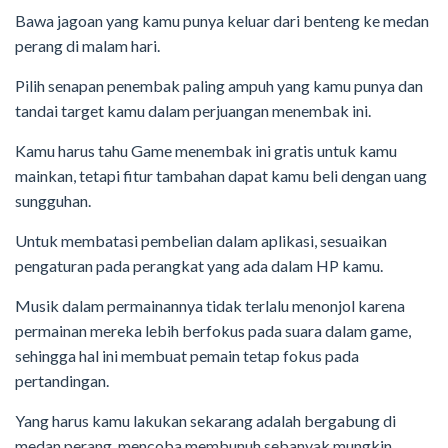
Bawa jagoan yang kamu punya keluar dari benteng ke medan
perang di malam hari.
Pilih senapan penembak paling ampuh yang kamu punya dan
tandai target kamu dalam perjuangan menembak ini.
Kamu harus tahu Game menembak ini gratis untuk kamu
mainkan, tetapi fitur tambahan dapat kamu beli dengan uang
sungguhan.
Untuk membatasi pembelian dalam aplikasi, sesuaikan
pengaturan pada perangkat yang ada dalam HP kamu.
Musik dalam permainannya tidak terlalu menonjol karena
permainan mereka lebih berfokus pada suara dalam game,
sehingga hal ini membuat pemain tetap fokus pada
pertandingan.
Yang harus kamu lakukan sekarang adalah bergabung di
medan perang, mencoba membunuh sebanyak mungkin