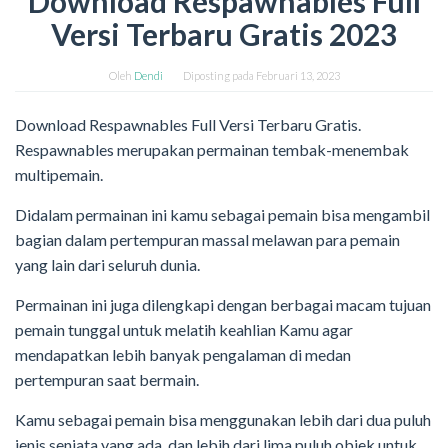
Download Respawnables Full
Versi Terbaru Gratis 2023
Oleh
Dendi
Diposting pada
Februari 13, 2023
Download Respawnables Full Versi Terbaru Gratis.
Respawnables merupakan permainan tembak-menembak
multipemain.
Didalam permainan ini kamu sebagai pemain bisa mengambil
bagian dalam pertempuran massal melawan para pemain
yang lain dari seluruh dunia.
Permainan ini juga dilengkapi dengan berbagai macam tujuan
pemain tunggal untuk melatih keahlian Kamu agar
mendapatkan lebih banyak pengalaman di medan
pertempuran saat bermain.
Kamu sebagai pemain bisa menggunakan lebih dari dua puluh
jenis senjata yang ada, dan lebih dari lima puluh objek untuk