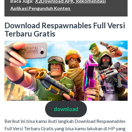
Baca Juga:
X2Download APK, Rekomendasi
Aplikasi Pengunduh Konten
Download Respawnables Full Versi
Terbaru Gratis
download
Berikut ini bisa kamu ikuti langkah Download Respawnables
Full Versi Terbaru Gratis yang bisa kamu lakukan di HP yang