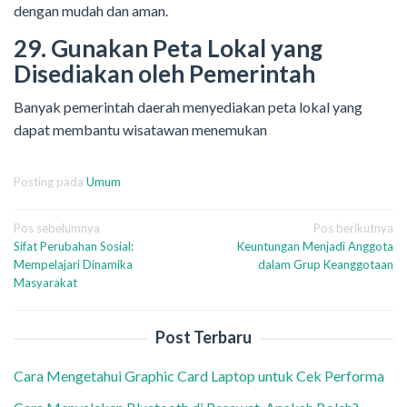
dengan mudah dan aman.
29. Gunakan Peta Lokal yang
Disediakan oleh Pemerintah
Banyak pemerintah daerah menyediakan peta lokal yang
dapat membantu wisatawan menemukan
Posting pada
Umum
Navigasi
Pos sebelumnya
Pos berikutnya
Sifat Perubahan Sosial:
Keuntungan Menjadi Anggota
pos
Mempelajari Dinamika
dalam Grup Keanggotaan
Masyarakat
Post Terbaru
Cara Mengetahui Graphic Card Laptop untuk Cek Performa