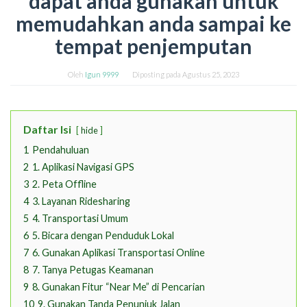
dapat anda gunakan untuk
memudahkan anda sampai ke
tempat penjemputan
Oleh
Igun 9999
Diposting pada
Agustus 25, 2023
Daftar Isi
hide
1
Pendahuluan
2
1. Aplikasi Navigasi GPS
3
2. Peta Offline
4
3. Layanan Ridesharing
5
4. Transportasi Umum
6
5. Bicara dengan Penduduk Lokal
7
6. Gunakan Aplikasi Transportasi Online
8
7. Tanya Petugas Keamanan
9
8. Gunakan Fitur “Near Me” di Pencarian
10
9. Gunakan Tanda Penunjuk Jalan