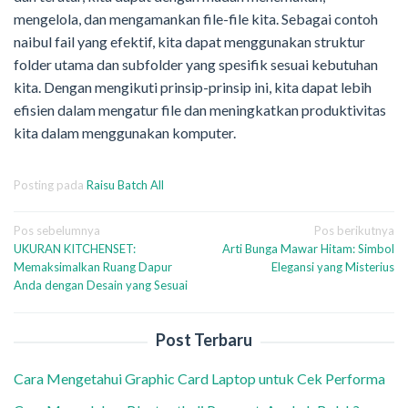
mengelola, dan mengamankan file-file kita. Sebagai contoh
naibul fail yang efektif, kita dapat menggunakan struktur
folder utama dan subfolder yang spesifik sesuai kebutuhan
kita. Dengan mengikuti prinsip-prinsip ini, kita dapat lebih
efisien dalam mengatur file dan meningkatkan produktivitas
kita dalam menggunakan komputer.
Posting pada
Raisu Batch All
Navigasi
Pos sebelumnya
Pos berikutnya
UKURAN KITCHENSET:
Arti Bunga Mawar Hitam: Simbol
pos
Memaksimalkan Ruang Dapur
Elegansi yang Misterius
Anda dengan Desain yang Sesuai
Post Terbaru
Cara Mengetahui Graphic Card Laptop untuk Cek Performa