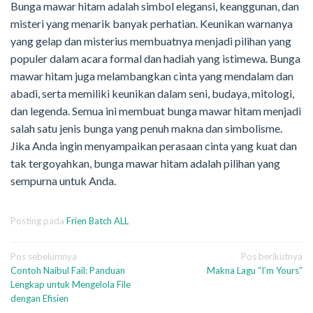
Bunga mawar hitam adalah simbol elegansi, keanggunan, dan
misteri yang menarik banyak perhatian. Keunikan warnanya
yang gelap dan misterius membuatnya menjadi pilihan yang
populer dalam acara formal dan hadiah yang istimewa. Bunga
mawar hitam juga melambangkan cinta yang mendalam dan
abadi, serta memiliki keunikan dalam seni, budaya, mitologi,
dan legenda. Semua ini membuat bunga mawar hitam menjadi
salah satu jenis bunga yang penuh makna dan simbolisme.
Jika Anda ingin menyampaikan perasaan cinta yang kuat dan
tak tergoyahkan, bunga mawar hitam adalah pilihan yang
sempurna untuk Anda.
Posting pada
Frien Batch ALL
Navigasi
Pos sebelumnya
Pos berikutnya
Contoh Naibul Fail: Panduan
Makna Lagu “I’m Yours”
pos
Lengkap untuk Mengelola File
dengan Efisien