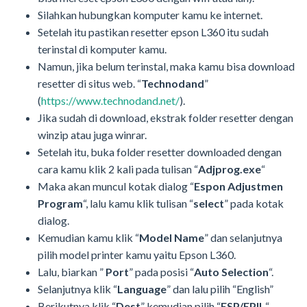
Silahkan hubungkan komputer kamu ke internet.
Setelah itu pastikan resetter epson L360 itu sudah
terinstal di komputer kamu.
Namun, jika belum terinstal, maka kamu bisa download
resetter di situs web. “
Technodand
”
(
https://www.technodand.net/
).
Jika sudah di download, ekstrak folder resetter dengan
winzip atau juga winrar.
Setelah itu, buka folder resetter downloaded dengan
cara kamu klik 2 kali pada tulisan “
Adjprog.exe
“
Maka akan muncul kotak dialog “
Espon Adjustmen
Program
“, lalu kamu klik tulisan “
select
” pada kotak
dialog.
Kemudian kamu klik “
Model Name
” dan selanjutnya
pilih model printer kamu yaitu Epson L360.
Lalu, biarkan ”
Port
” pada posisi “
Auto Selection
“.
Selanjutnya klik “
Language
” dan lalu pilih “English”
Berikutnya klik “
Dest
” kemudian pilih “
ESP/EPIL
“