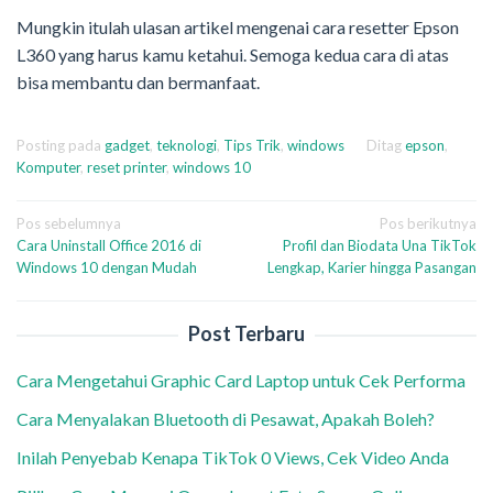
Mungkin itulah ulasan artikel mengenai cara resetter Epson
L360 yang harus kamu ketahui. Semoga kedua cara di atas
bisa membantu dan bermanfaat.
Posting pada
gadget
,
teknologi
,
Tips Trik
,
windows
Ditag
epson
,
Komputer
,
reset printer
,
windows 10
Navigasi
Pos sebelumnya
Pos berikutnya
Cara Uninstall Office 2016 di
Profil dan Biodata Una TikTok
pos
Windows 10 dengan Mudah
Lengkap, Karier hingga Pasangan
Post Terbaru
Cara Mengetahui Graphic Card Laptop untuk Cek Performa
Cara Menyalakan Bluetooth di Pesawat, Apakah Boleh?
Inilah Penyebab Kenapa TikTok 0 Views, Cek Video Anda