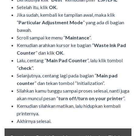
Setelah itu, klik
OK
.
Jika sudah, kembali ke tampilan awal, maka klik
“
Particular Adjustment Mode
” yang ada di bagian
bawah.
Scroll sampai ke menu “
Maintance
“.
Kemudian arahkan kursor ke bagian “
Waste Ink Pad
Counter
” dan klik
OK
.
Lalu, centang “
Main Pad Counter
“, lalu klik tombol
“
check
“.
Selanjutnya, centang lagi pada bagian “
Main pad
counter
” dan tekan tombol “Initialization”.
Silahkan kamu tunggu sampai proses selesai, nanti juga
akan muncul pesan “
turn off/turn on your printer
“.
Kemudian silahkan matikan, lalu hidupkan kembali
printernya.
Akhirnya selesai.