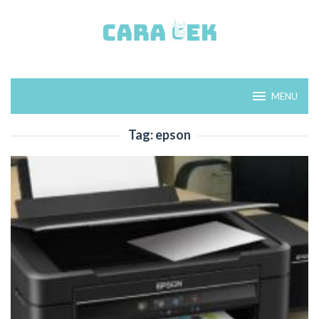
Loncat
ke
konten
MENU
Tag:
epson