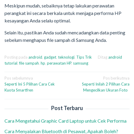
Meskipun mudah, sebaiknya tetap lakukan perawatan
perangkat ini secara berkala untuk menjaga performa HP
kesayangan Anda selalu optimal.
Selain itu, pastikan Anda sudah mencadangkan data penting
sebelum menghapus file sampah di Samsung Anda.
Posting pada
android
,
gadget
,
teknologi
,
Tips Trik
Ditag
android
tutorial
,
file sampah
,
hp
,
perawatan HP
,
samsung
Navigasi
Pos sebelumnya
Pos berikutnya
Seperti Ini 5 Pilihan Cara Cek
Seperti Inilah 2 Pilihan Cara
pos
Kuota Smartfren
Mengecilkan Ukuran Foto
Post Terbaru
Cara Mengetahui Graphic Card Laptop untuk Cek Performa
Cara Menyalakan Bluetooth di Pesawat, Apakah Boleh?