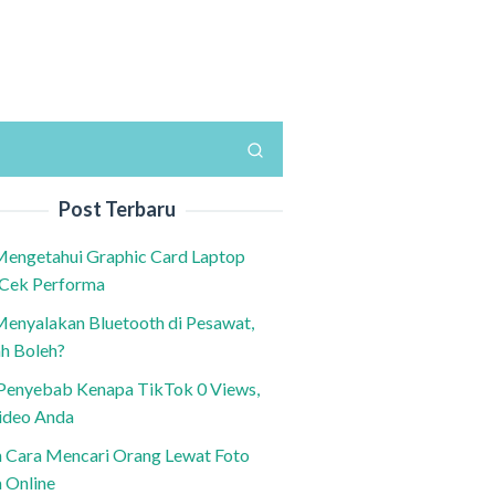
Post Terbaru
Mengetahui Graphic Card Laptop
 Cek Performa
Menyalakan Bluetooth di Pesawat,
h Boleh?
h Penyebab Kenapa TikTok 0 Views,
ideo Anda
n Cara Mencari Orang Lewat Foto
a Online