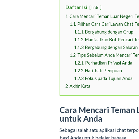
Daftar Isi
hide
1
Cara Mencari Teman Luar Negeri T
1.1
Pilihan Cara Cari Lawan Chat T
1.1.1
Bergabung dengan Grup
1.1.2
Manfaatkan Bot Pencari T
1.1.3
Bergabung dengan Saluran 
1.2
Tips Sebelum Anda Mencari Tem
1.2.1
Perhatikan Privasi Anda
1.2.2
Hati-hati Penipuan
1.2.3
Fokus pada Tujuan Anda
2
Akhir Kata
Cara Mencari Teman L
untuk Anda
Sebagai salah satu aplikasi chat terpo
bagi Anda untuk belajar bahasa.