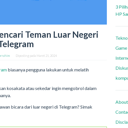
3 Pili
HP Sa
Mencari Teman Luar Negeri
Tekno
Telegram
Game
rrahim
Diposting pada
Maret 21, 2024
Intern
Diskus
gram
biasanya pengguna lakukan untuk melatih
kompu
tkan kosakata atau sekedar ingin mengobrol dalam
nanya.
About
an bicara dari luar negeri di Telegram? Simak
Conta
Discl