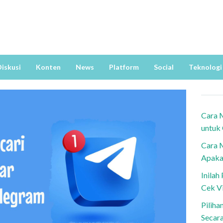
iskusi
Konten
News
Platform
Social
Teknologi
Cara 
untuk
Cara 
Apaka
Inila
Cek V
Piliha
Secar