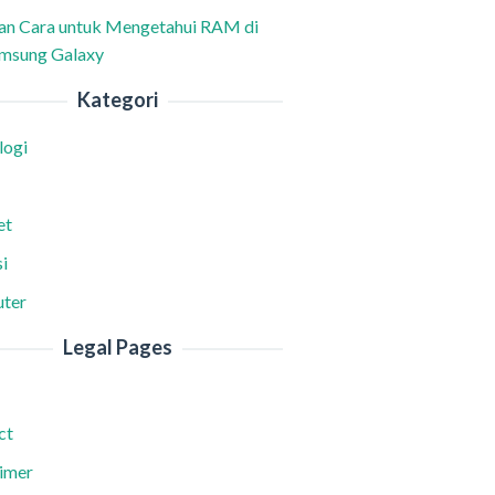
han Cara untuk Mengetahui RAM di
msung Galaxy
Kategori
logi
et
i
ter
Legal Pages
ct
aimer