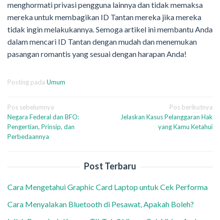
menghormati privasi pengguna lainnya dan tidak memaksa
mereka untuk membagikan ID Tantan mereka jika mereka
tidak ingin melakukannya. Semoga artikel ini membantu Anda
dalam mencari ID Tantan dengan mudah dan menemukan
pasangan romantis yang sesuai dengan harapan Anda!
Posting pada
Umum
Navigasi
Pos sebelumnya
Pos berikutnya
Negara Federal dan BFO:
Jelaskan Kasus Pelanggaran Hak
pos
Pengertian, Prinsip, dan
yang Kamu Ketahui
Perbedaannya
Post Terbaru
Cara Mengetahui Graphic Card Laptop untuk Cek Performa
Cara Menyalakan Bluetooth di Pesawat, Apakah Boleh?