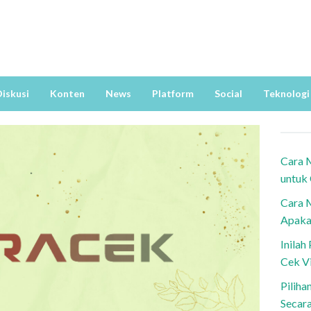
iskusi
Konten
News
Platform
Social
Teknologi
Cara 
untuk
Cara 
Apaka
Inila
Cek V
Piliha
Secar