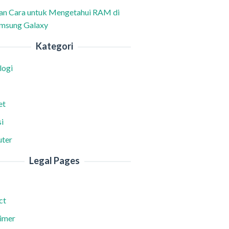
han Cara untuk Mengetahui RAM di
msung Galaxy
Kategori
logi
et
i
ter
Legal Pages
ct
aimer