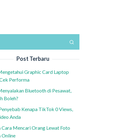
Post Terbaru
Mengetahui Graphic Card Laptop
 Cek Performa
Menyalakan Bluetooth di Pesawat,
h Boleh?
h Penyebab Kenapa TikTok 0 Views,
ideo Anda
n Cara Mencari Orang Lewat Foto
a Online