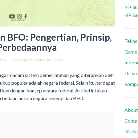
3 Pili
HP Sa
n BFO: Pengertian, Prinsip,
Tekno
Perbedaannya
Game
9999
Diposting pada
September 3, 2023
Intern
Diskus
bagai macam sistem pemerintahan yang diterapkan oleh
ukup populer adalah negara federal. Selain itu, terdapat
kompu
itkan dengan konsep negara federal. Artikel ini akan
erbedaan antara negara federal dan BFO.
About
Conta
Discl