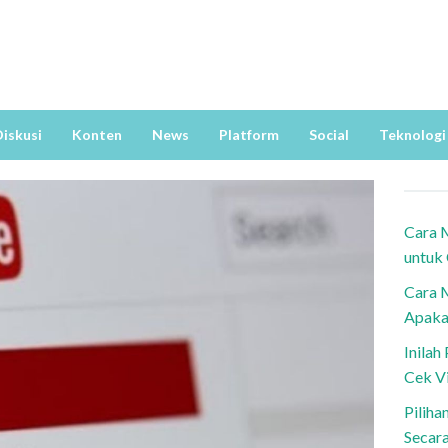
iskusi
Konten
News
Platform
Social
Teknologi
Cara 
untuk
Cara 
Apaka
Inila
Cek V
Piliha
Secar