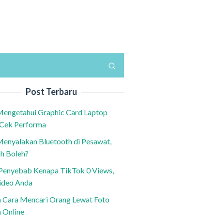
Post Terbaru
Mengetahui Graphic Card Laptop
 Cek Performa
Menyalakan Bluetooth di Pesawat,
h Boleh?
h Penyebab Kenapa TikTok 0 Views,
ideo Anda
n Cara Mencari Orang Lewat Foto
a Online