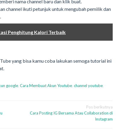
 memberi nama channel baru dan klik buat.
 channel ikuti petunjuk untuk mengubah pemilik dan
.
asi Penghitung Kalori Terbaik
uTube yang bisa kamu coba lakukan semoga tutorial ini
t.
kun google
,
Cara Membuat Akun Youtube
,
channel youtube
,
Pos berikutnya
ru
Cara Posting IG Bersama Atau Collaboration di
Instagram