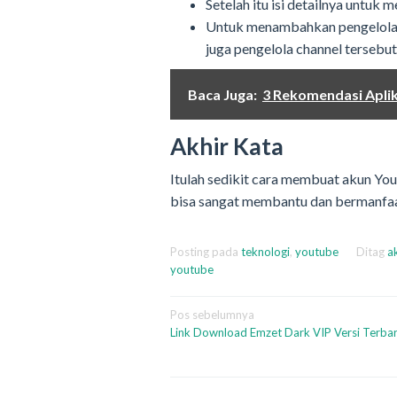
Setelah itu isi detailnya untuk
Untuk menambahkan pengelolaan
juga pengelola channel tersebut
Baca Juga:
3 Rekomendasi Aplik
Akhir Kata
Itulah sedikit cara membuat akun Yo
bisa sangat membantu dan bermanfaa
Posting pada
teknologi
,
youtube
Ditag
a
youtube
Navigasi
Pos sebelumnya
Link Download Emzet Dark VIP Versi Terba
pos