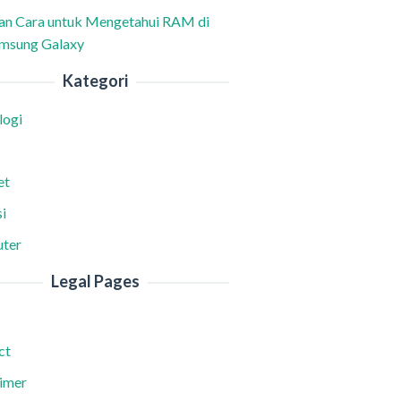
han Cara untuk Mengetahui RAM di
msung Galaxy
Kategori
logi
et
i
ter
Legal Pages
ct
aimer