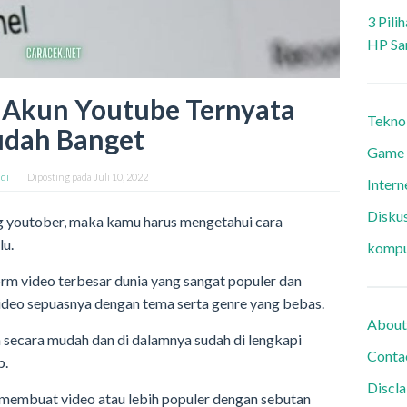
3 Pili
HP Sa
Akun Youtube Ternyata
Tekno
dah Banget
Game
di
Diposting pada
Juli 10, 2022
Intern
Diskus
g youtober, maka kamu harus mengetahui cara
lu.
kompu
rm video terbesar dunia yang sangat populer dan
ideo sepuasnya dengan tema serta genre yang bebas.
About
 secara mudah dan di dalamnya sudah di lengkapi
Conta
p.
Discl
membuat video atau lebih populer dengan sebutan