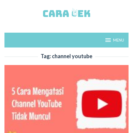
Loncat
ke
konten
MENU
Tag:
channel youtube