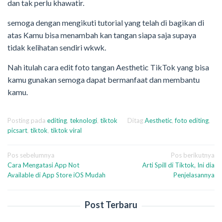
dan tak perlu khawatir.
semoga dengan mengikuti tutorial yang telah di bagikan di
atas Kamu bisa menambah kan tangan siapa saja supaya
tidak kelihatan sendiri wkwk.
Nah itulah cara edit foto tangan Aesthetic TikTok yang bisa
kamu gunakan semoga dapat bermanfaat dan membantu
kamu.
Posting pada
editing
,
teknologi
,
tiktok
Ditag
Aesthetic
,
foto editing
,
picsart
,
tiktok
,
tiktok viral
Navigasi
Pos sebelumnya
Pos berikutnya
Cara Mengatasi App Not
Arti Spill di Tiktok, Ini dia
pos
Available di App Store iOS Mudah
Penjelasannya
Post Terbaru