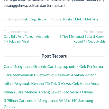
sesungguhnya, sekian dan terimakasih.
Posting pada
teknologi
,
tiktok
Ditag
arti kata
,
tiktok
,
tiktok viral
Navigasi
Pos sebelumnya
Pos berikutnya
Cara Edit Foto Tangan Aesthetic
5 Tips Mengatasi Baterai Xiaomi
pos
TikTok yang Viral
Redmi 4a Cepat Habis
Post Terbaru
Cara Mengetahui Graphic Card Laptop untuk Cek Performa
Cara Menyalakan Bluetooth di Pesawat, Apakah Boleh?
Inilah Penyebab Kenapa TikTok 0 Views, Cek Video Anda
Pilihan Cara Mencari Orang Lewat Foto Secara Online
3 Pilihan Cara untuk Mengetahui RAM di HP Samsung
Galaxy