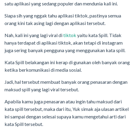
satu aplikasi yang sedang populer dan mendunia kali ini.
Siapa sih yang nggak tahu aplikasi tiktok, pastinya semua
orang kini tak asing lagi dengan aplikasi tersebut.
Nah, kali ini yang lagi viral di
tiktok
yaitu kata Spill. Tidak
hanya terdapat di aplikasi tiktok, akan tetapi di instagram
juga sering banyak pengguna yang menggunakan kata spill.
Kata Spill belakangan ini kerap di gunakan oleh banyak orang
ketika berkomunikasi di media sosial.
Jadi, hal tersebut membuat banyak orang penasaran dengan
maksud spill yang lagi viral tersebut.
Apabila kamu juga penasaran atau ingin tahu maksud dari
kata spill tersebut, maka dari itu, Yuk simak aja ulasan artikel
ini sampai dengan selesai supaya kamu mengetahui arti dari
kata Spill tersebut.