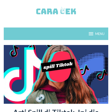
Loncat
ke
konten
MENU