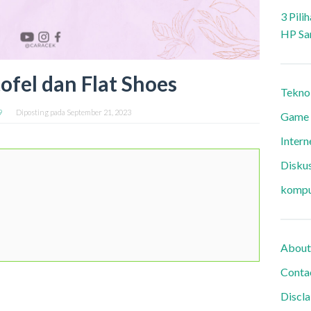
3 Pili
HP Sa
ofel dan Flat Shoes
Tekno
9
Diposting pada
September 21, 2023
Game
Intern
Diskus
kompu
About
Conta
Discl