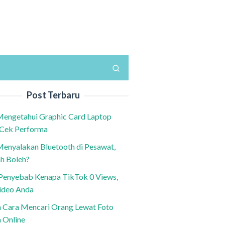
Post Terbaru
Mengetahui Graphic Card Laptop
 Cek Performa
Menyalakan Bluetooth di Pesawat,
h Boleh?
h Penyebab Kenapa TikTok 0 Views,
ideo Anda
n Cara Mencari Orang Lewat Foto
a Online