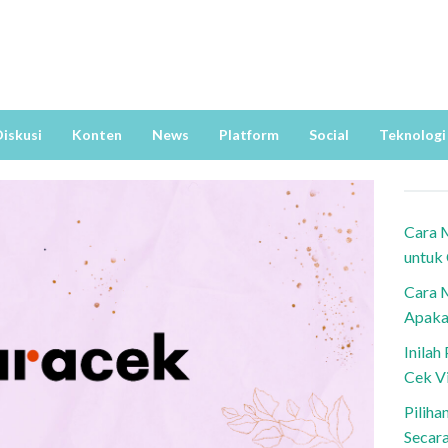
iskusi
Konten
News
Platform
Social
Teknologi
Cara 
untuk
Cara 
Apaka
Inila
Cek V
Piliha
Secar