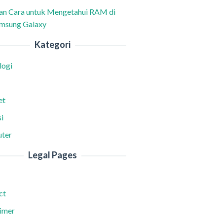
han Cara untuk Mengetahui RAM di
msung Galaxy
Kategori
logi
et
i
ter
Legal Pages
ct
aimer