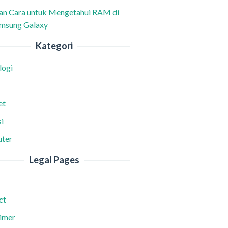
han Cara untuk Mengetahui RAM di
msung Galaxy
Kategori
logi
et
i
ter
Legal Pages
ct
aimer