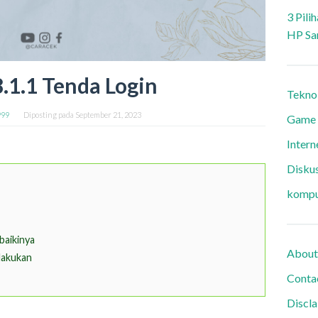
3 Pili
HP Sa
.1.1 Tenda Login
Tekno
999
Diposting pada
September 21, 2023
Game
Intern
Diskus
kompu
aikinya
About
lakukan
Conta
Discl