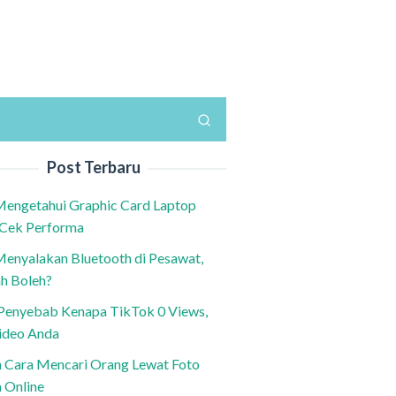
Post Terbaru
Mengetahui Graphic Card Laptop
 Cek Performa
Menyalakan Bluetooth di Pesawat,
h Boleh?
h Penyebab Kenapa TikTok 0 Views,
ideo Anda
n Cara Mencari Orang Lewat Foto
a Online