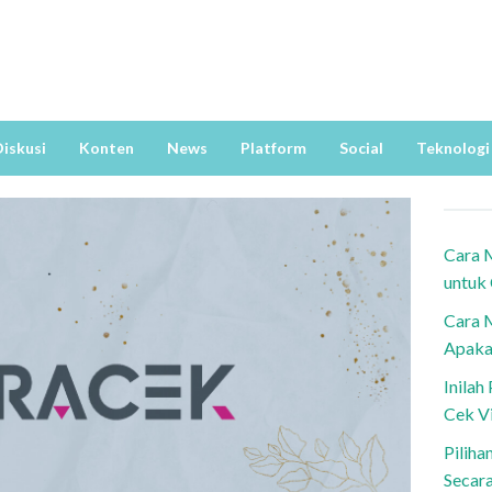
iskusi
Konten
News
Platform
Social
Teknologi
Cara 
untuk
Cara 
Apaka
Inila
Cek V
Piliha
Secar