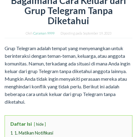
Bagaimana Cara Keluar dari
Grup Telegram Tanpa
Diketahui
Oleh
Caraman 9999
Diposting pada
September 19, 2023
Grup Telegram adalah tempat yang menyenangkan untuk
berinteraksi dengan teman-teman, keluarga, atau anggota
komunitas. Namun, terkadang ada situasi di mana Anda ingin
keluar dari grup Telegram tanpa diketahui anggota lainnya.
Mungkin Anda tidak ingin menyakiti perasaan mereka atau
menghindari konflik yang tidak perlu. Berikut ini adalah
beberapa cara untuk keluar dari grup Telegram tanpa
diketahui.
Daftar Isi
hide
1
1. Matikan Notifikasi