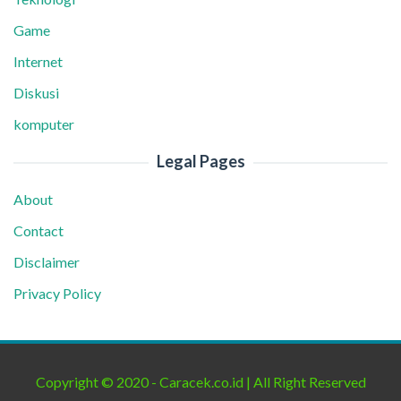
Game
Internet
Diskusi
komputer
Legal Pages
About
Contact
Disclaimer
Privacy Policy
Copyright © 2020 - Caracek.co.id | All Right Reserved