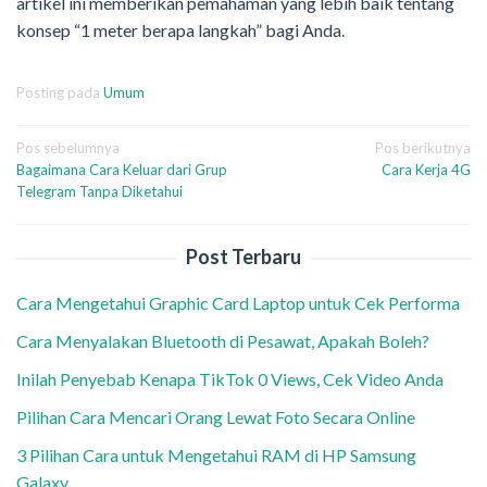
artikel ini memberikan pemahaman yang lebih baik tentang
konsep “1 meter berapa langkah” bagi Anda.
Posting pada
Umum
Navigasi
Pos sebelumnya
Pos berikutnya
Bagaimana Cara Keluar dari Grup
Cara Kerja 4G
pos
Telegram Tanpa Diketahui
Post Terbaru
Cara Mengetahui Graphic Card Laptop untuk Cek Performa
Cara Menyalakan Bluetooth di Pesawat, Apakah Boleh?
Inilah Penyebab Kenapa TikTok 0 Views, Cek Video Anda
Pilihan Cara Mencari Orang Lewat Foto Secara Online
3 Pilihan Cara untuk Mengetahui RAM di HP Samsung
Galaxy