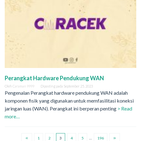
Perangkat Hardware Pendukung WAN
Oleh
Caraman 9999
Diposting pada
September 25, 2023
Pengenalan Perangkat hardware pendukung WAN adalah
komponen fisik yang digunakan untuk memfasilitasi koneksi
jaringan luas (WAN). Perangkat ini berperan penting
> Read
more…
1
2
3
4
5
…
196