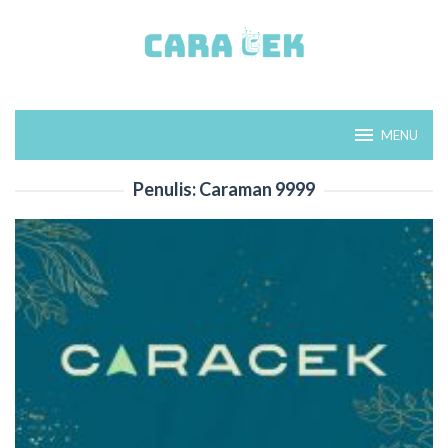
Loncat
ke
konten
MENU
Penulis:
Caraman 9999