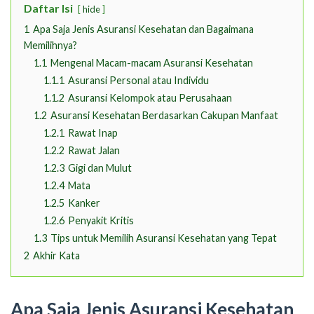
Daftar Isi
hide
1
Apa Saja Jenis Asuransi Kesehatan dan Bagaimana
Memilihnya?
1.1
Mengenal Macam-macam Asuransi Kesehatan
1.1.1
Asuransi Personal atau Individu
1.1.2
Asuransi Kelompok atau Perusahaan
1.2
Asuransi Kesehatan Berdasarkan Cakupan Manfaat
1.2.1
Rawat Inap
1.2.2
Rawat Jalan
1.2.3
Gigi dan Mulut
1.2.4
Mata
1.2.5
Kanker
1.2.6
Penyakit Kritis
1.3
Tips untuk Memilih Asuransi Kesehatan yang Tepat
2
Akhir Kata
Apa Saja Jenis Asuransi Kesehatan