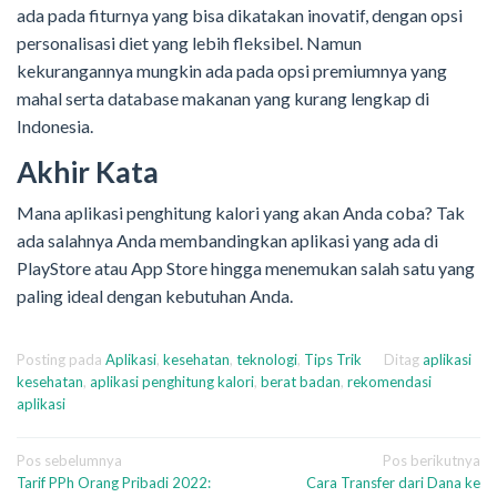
ada pada fiturnya yang bisa dikatakan inovatif, dengan opsi
personalisasi diet yang lebih fleksibel. Namun
kekurangannya mungkin ada pada opsi premiumnya yang
mahal serta database makanan yang kurang lengkap di
Indonesia.
Akhir Kata
Mana aplikasi penghitung kalori yang akan Anda coba? Tak
ada salahnya Anda membandingkan aplikasi yang ada di
PlayStore atau App Store hingga menemukan salah satu yang
paling ideal dengan kebutuhan Anda.
Posting pada
Aplikasi
,
kesehatan
,
teknologi
,
Tips Trik
Ditag
aplikasi
kesehatan
,
aplikasi penghitung kalori
,
berat badan
,
rekomendasi
aplikasi
Navigasi
Pos sebelumnya
Pos berikutnya
Tarif PPh Orang Pribadi 2022:
Cara Transfer dari Dana ke
pos