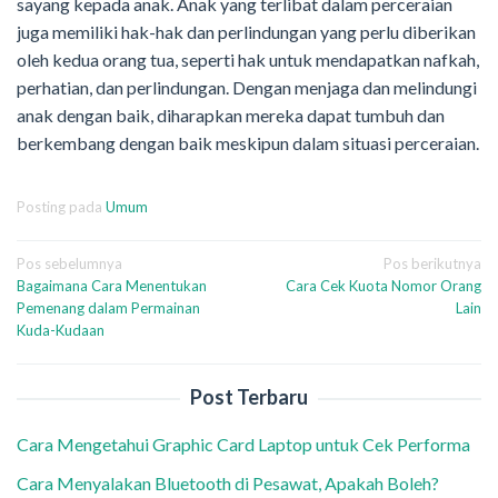
sayang kepada anak. Anak yang terlibat dalam perceraian
juga memiliki hak-hak dan perlindungan yang perlu diberikan
oleh kedua orang tua, seperti hak untuk mendapatkan nafkah,
perhatian, dan perlindungan. Dengan menjaga dan melindungi
anak dengan baik, diharapkan mereka dapat tumbuh dan
berkembang dengan baik meskipun dalam situasi perceraian.
Posting pada
Umum
Navigasi
Pos sebelumnya
Pos berikutnya
Bagaimana Cara Menentukan
Cara Cek Kuota Nomor Orang
pos
Pemenang dalam Permainan
Lain
Kuda-Kudaan
Post Terbaru
Cara Mengetahui Graphic Card Laptop untuk Cek Performa
Cara Menyalakan Bluetooth di Pesawat, Apakah Boleh?