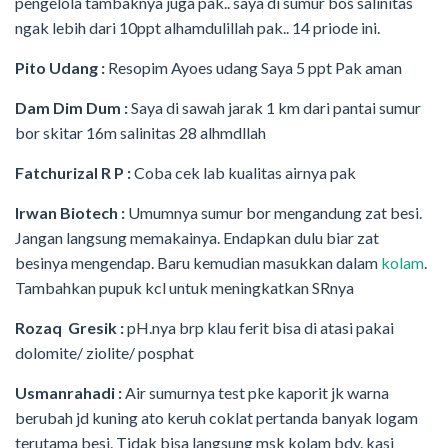
pengelola tambaknya juga pak.. saya di sumur bos salinitas
ngak lebih dari 10ppt alhamdulillah pak.. 14 priode ini.
Pito Udang :
Resopim Ayoes udang Saya 5 ppt Pak aman
Dam Dim Dum :
Saya di sawah jarak 1 km dari pantai sumur
bor skitar 16m salinitas 28 alhmdllah
Fatchurizal R P :
Coba cek lab kualitas airnya pak
Irwan Biotech :
Umumnya sumur bor mengandung zat besi.
Jangan langsung memakainya. Endapkan dulu biar zat
besinya mengendap. Baru kemudian masukkan dalam
kolam
.
Tambahkan pupuk kcl untuk meningkatkan SRnya
Rozaq Gresik :
pH.nya brp klau ferit bisa di atasi pakai
dolomite/ ziolite/ posphat
Usmanrahadi :
Air sumurnya test pke kaporit jk warna
berubah jd kuning ato keruh coklat pertanda banyak logam
terutama besi. Tidak bisa langsung msk kolam bdy. kasi