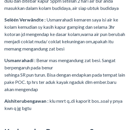
dulu dan ditebar kapur 5ppm setelah 2 hari air bur anda
masukkan dalam kolam budidaya, air siap ubtuk budidaya
Selèén Verwändte :
Usmanrahadi kemaren saya isi air ke
kolam kemudian sy kasih kapur gamping dan selama 3hr
kotoran jd mengendap ke dasar kolam,warna air pun berubah
menjadi coklat muda/ coklat kekuningan om,apakah itu
memang mengandung zat besi
Usmanrahadi :
Benar mas mengandung zat besi. Sangat
berpengaruh pada benur
sehinga SR pun turun. Bisa dengan endapkan pada tempat lain
pake POC. tp hrs ter aduk kayak ngaduk dlm ember.baru
akan mengendap
Aishiterubengawan :
klu mnrt q..di kaporit bos..soal y pnya
kwn q jg bgtu