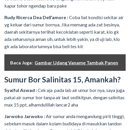
kapur tohor ngendap baru pake
Rudy Ricerca Dea Dell’amore :
Coba liat kondisi sekitar air
yg keluar dari sumur bornya. Jika memang ada zat besinya,
daerah sekitarnya terlihat kecoklatan seperti karat, klo gk
ada seharusnya aman sih, untuk lebih yakin, ya di uji lab, klo
gk ada laboratoriumnya bisa beli tes kit
Baca Juga:
Gambar Udang Vaname Tambak Panen
Sumur Bor Salinitas 15, Amankah?
Syaiful Aswad :
Cek aja pada lab air umur bor nya, saya juga
pakai air sumur bor tanpa air laut sedikitpun, dengan salinitas
max 15 ppt, alhamdulillah lancar2 aha
Jarwoko Jarwoko :
Air sumur anda mengandung pirit tinggi,
sebelum masuk dalam kolam budidaya di masukkan tandon