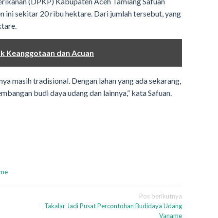
Perikanan (DPKP) Kabupaten Aceh Tamiang Safuan
ni sekitar 20 ribu hektare. Dari jumlah tersebut, yang
ktare.
k Keanggotaan dan Acuan
nya masih tradisional. Dengan lahan yang ada sekarang,
mbangan budi daya udang dan lainnya,” kata Safuan.
ame
Pos berikutnya
Takalar Jadi Pusat Percontohan Budidaya Udang
Vaname