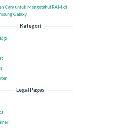
han Cara untuk Mengetahui RAM di
msung Galaxy
Kategori
logi
et
i
ter
Legal Pages
ct
aimer