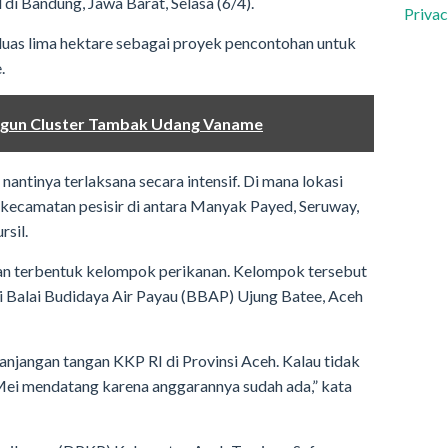
di Bandung, Jawa Barat, Selasa (6/4).
Privac
uas lima hektare sebagai proyek pencontohan untuk
.
ngun Cluster Tambak Udang Vaname
ntinya terlaksana secara intensif. Di mana lokasi
i kecamatan pesisir di antara Manyak Payed, Seruway,
sil.
kan terbentuk kelompok perikanan. Kelompok tersebut
i Balai Budidaya Air Payau (BBAP) Ujung Batee, Aceh
jangan tangan KKP RI di Provinsi Aceh. Kalau tidak
 Mei mendatang karena anggarannya sudah ada,” kata