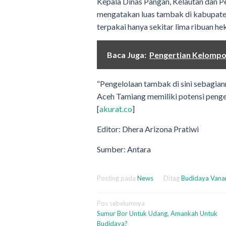
Kepala Dinas Pangan, Kelautan dan 
mengatakan luas tambak di kabupaten i
terpakai hanya sekitar lima ribuan he
Baca Juga:
Pengertian Kelompo
“Pengelolaan tambak di sini sebagian
Aceh Tamiang memiliki potensi penge
[
akurat.co
]
Editor: Dhera Arizona Pratiwi
Sumber: Antara
Posting pada
News
Ditag
Budidaya Van
Navigasi
Pos sebelumnya
Sumur Bor Untuk Udang, Amankah Untuk
pos
Budidaya?