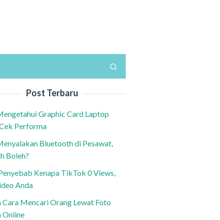
Post Terbaru
Mengetahui Graphic Card Laptop
 Cek Performa
Menyalakan Bluetooth di Pesawat,
h Boleh?
h Penyebab Kenapa TikTok 0 Views,
ideo Anda
n Cara Mencari Orang Lewat Foto
a Online