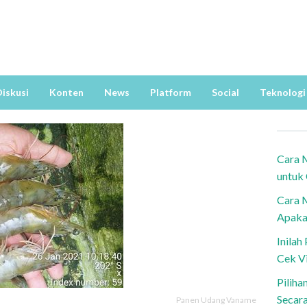
iskusi
Konten
News
Platform
Social
Teknologi
Cara 
untuk
Cara 
Apaka
Inila
Cek V
Piliha
Secar
Panen Udang Vaname