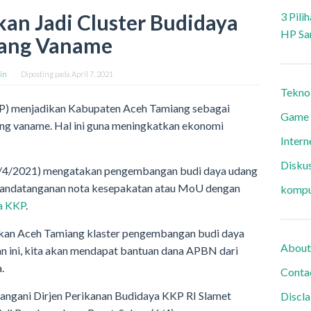
an Jadi Cluster Budidaya
3 Pili
HP Sa
ang Vaname
in
Diposting pada
April 7, 2021
Tekno
P) menjadikan Kabupaten Aceh Tamiang sebagai
Game
ng vaname. Hal ini guna meningkatkan ekonomi
Intern
Diskus
(7/4/2021) mengatakan pengembangan budi daya udang
nandatanganan nota kesepakatan atau MoU dengan
kompu
a KKP
.
kan Aceh Tamiang klaster pengembangan budi daya
About
ini, kita akan mendapat bantuan dana APBN dari
.
Conta
angani Dirjen Perikanan Budidaya KKP RI Slamet
Discl