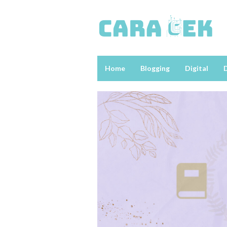
Loncat
ke
konten
Home
Blogging
Digital
D