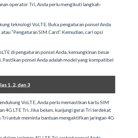
an operator Tri, Anda perlu mengikuti langkah-
ukung teknologi VoLTE. Buka pengaturan ponsel Anda
” atau “Pengaturan SIM Card”. Kemudian, cari opsi
oLTE di pengaturan ponsel Anda, kemungkinan besar
i. Pastikan ponsel Anda adalah model yang kompatibel
s 1, 2, dan 3
mendukung VoLTE, Anda perlu memastikan kartu SIM
an 4G LTE Tri. Jika belum, kunjungi gerai Tri terdekat
n Tri untuk meminta bantuan mengaktifkan jaringan 4G
r dalam jaringan 4G LTE Tri, restart ponsel Anda.