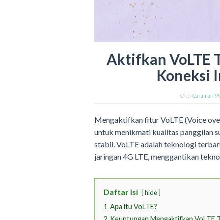
Aktifkan VoLTE T
Koneksi I
Oleh
Caraman 9
Mengaktifkan fitur VoLTE (Voice ov
untuk menikmati kualitas panggilan su
stabil. VoLTE adalah teknologi terba
jaringan 4G LTE, menggantikan tekn
Daftar Isi
hide
1
Apa itu VoLTE?
2
Keuntungan Mengaktifkan VoLTE T