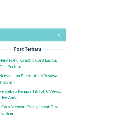
Post Terbaru
Mengetahui Graphic Card Laptop
 Cek Performa
Menyalakan Bluetooth di Pesawat,
h Boleh?
h Penyebab Kenapa TikTok 0 Views,
ideo Anda
n Cara Mencari Orang Lewat Foto
a Online