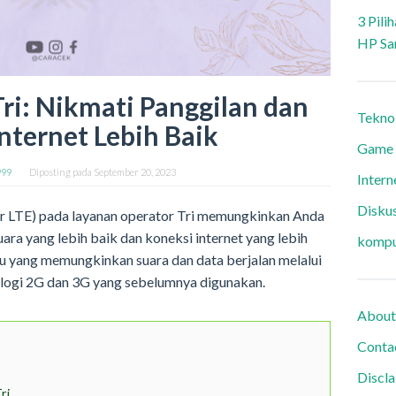
3 Pili
HP Sa
ri: Nikmati Panggilan dan
Tekno
nternet Lebih Baik
Game
999
Diposting pada
September 20, 2023
Intern
Diskus
er LTE) pada layanan operator Tri memungkinkan Anda
ara yang lebih baik dan koneksi internet yang lebih
kompu
ru yang memungkinkan suara dan data berjalan melalui
ologi 2G dan 3G yang sebelumnya digunakan.
About
Conta
Discl
ri