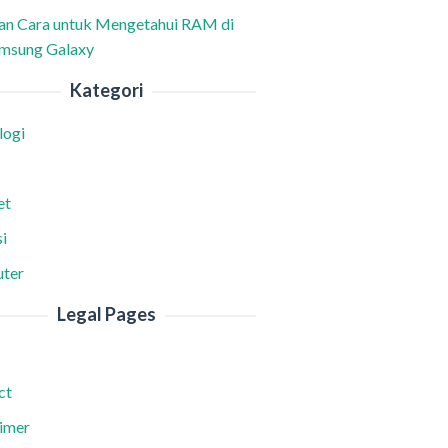
han Cara untuk Mengetahui RAM di
msung Galaxy
Kategori
logi
et
i
ter
Legal Pages
ct
aimer