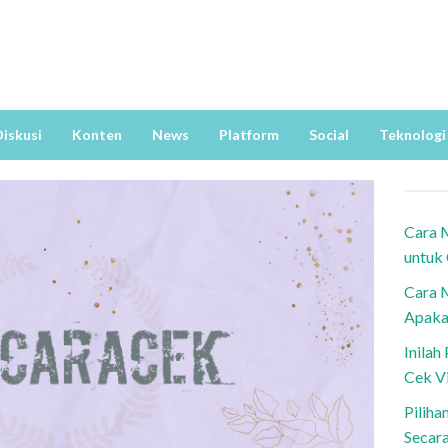
iskusi
Konten
News
Platform
Social
Teknologi
Cara 
untuk
Cara 
Apaka
Inila
Cek V
Piliha
Secar