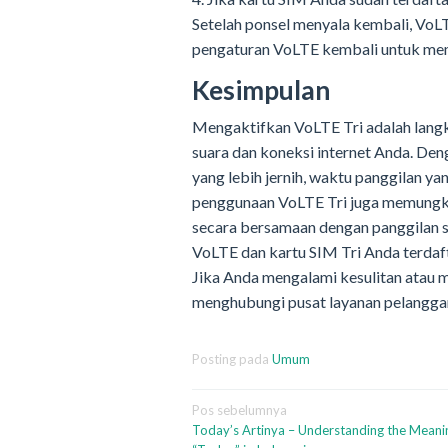
Setelah ponsel menyala kembali, VoL
pengaturan VoLTE kembali untuk memas
Kesimpulan
Mengaktifkan VoLTE Tri adalah lang
suara dan koneksi internet Anda. De
yang lebih jernih, waktu panggilan yan
penggunaan VoLTE Tri juga memungki
secara bersamaan dengan panggilan s
VoLTE dan kartu SIM Tri Anda terdaft
Jika Anda mengalami kesulitan atau me
menghubungi pusat layanan pelanggan
Posting pada
Umum
Navigasi
Pos sebelumnya
Today’s Artinya – Understanding the Meani
pos